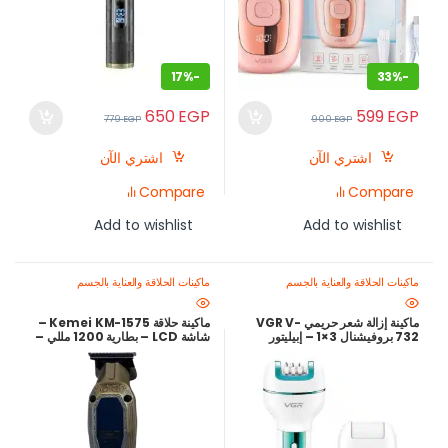
17%
-
33%
-
650
EGP
599
EGP
779
EGP
900
EGP
اشتري الآن
اشتري الآن
Compare
Compare
Add to wishlist
Add to wishlist
ماكينات الحلاقة والعناية بالجسم
ماكينات الحلاقة والعناية بالجسم
ماكينة إزالة شعر حريمي VGR V-
ماكينة حلاقة Kemei KM-1575 –
732 بروفيشنال 3×1 – إبيليتور
شاشة LCD – بطارية 1200 مللي –
بشحن USB ومقاومة للمياه
تصميم محفور