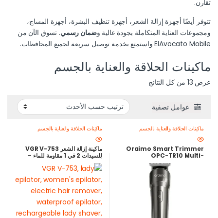
تقارن.
تتوفر أيضًا أجهزة إزالة الشعر، أجهزة تنظيف البشرة، أجهزة المساج،
ومجموعات العناية المتكاملة بجودة عالية و
ضمان رسمي
. تسوق الآن من
ElAvocato Mobile
واستمتع بخدمة توصيل سريعة لجميع المحافظات.
ماكينات الحلاقة والعناية بالجسم
عرض ⁦13⁩ من كل النتائج
عوامل تصفية
ماكينات الحلاقة والعناية بالجسم
ماكينات الحلاقة والعناية بالجسم
Oraimo Smart Trimmer
ماكينة إزالة الشعر VGR V-753
OPC-TR10 Multi-
للسيدات 2 في 1 مقاومة للماء –
Functional Beard & Hair
أفضل جهاز إزالة شعر وشيفر نسائي
Trimmer – Best Price in
في مصر
Egypt