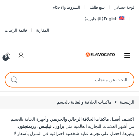
لوحة حسابي
تتبع طلبك
الشروط والاحكام
English
(
الإنجليزية
)
المقارنة
قائمة الرغبات
0
الرئيسية
ماكينات الحلاقة والعناية بالجسم
اكتشف أفضل
ماكينات الحلاقة الرجالي والحريمي
وأجهزة العناية بالجسم
من أشهر العلامات التجارية العالمية مثل
براون
،
فيليبس
، و
ريمنجتون
،
وغيرها. احصل على تجربة عناية شخصية احترافية في المنزل بأسعار لا