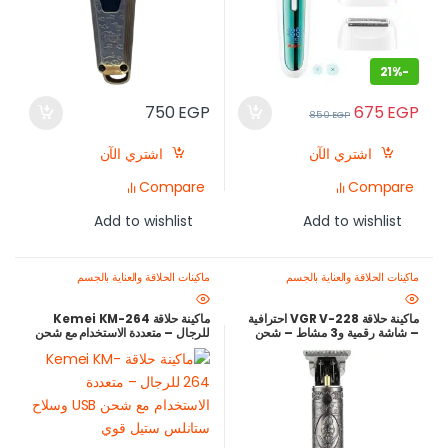
21%
-
675
EGP
750
EGP
850
EGP
اشتري الآن
اشتري الآن
Compare
Compare
Add to wishlist
Add to wishlist
ماكينات الحلاقة والعناية بالجسم
ماكينات الحلاقة والعناية بالجسم
ماكينة حلاقة VGR V-228 احترافية
ماكينة حلاقة Kemei KM-264
– شاشة رقمية و3 مشاط – شحن
للرجال – متعددة الاستخدام مع شحن
USB
USB وسلاح ستانلس ستيل قوي