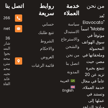
من نحن
خدمة
روابط
اتصل بنا
العملاء
سريعة
تُعد
16266
"Elavocato
سياسة
حسابي
e.net
Mobile" اسماً
الاستبدال
تتبع طلبك
موثوقاً في
36
والاسترجاع
الشروط
سوق الهواتف
شارع
والشحن
المحمولة
والاحكام
البستان
بجوار
وملحقاتها في
من نحن
العروض
محطة
مصر، حيث
اتصل بنا
مترو
قائمة الرغبات
تتمتع بخبرة
محمد
المدونة
نجيب،
تزيد عن 20
عابدين،
عاماً في مجال
العربية
القاهرة
خدمة العملاء،
English
وتستند في
عملها إلى
مبادئ النزاهة