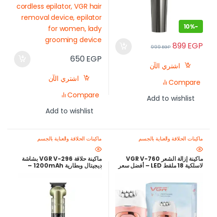
10%
-
899
EGP
999
EGP
650
EGP
اشتري الآن
اشتري الآن
Compare
Compare
Add to wishlist
Add to wishlist
ماكينات الحلاقة والعناية بالجسم
ماكينات الحلاقة والعناية بالجسم
ماكينة إزالة الشعر VGR V-760
ماكينة حلاقة VGR V-296 بشاشة
لاسلكية 18 ملقط LED – أفضل سعر
ديجيتال وبطارية 1200mAh –
في مصر
أفضل سعر في مصر