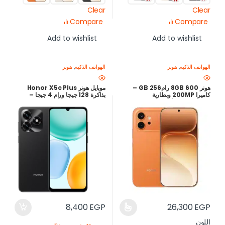
Clear
Clear
Compare
Compare
Add to wishlist
Add to wishlist
الهواتف الذكية
,
هونر
الهواتف الذكية
,
هونر
هونر 600 8GB رام256 GB –
موبايل هونر Honor X5c Plus
كاميرا 200MP وبطارية
بذاكرة 128 جيجا ورام 4 جيجا –
7000mAh | أفضل سعر في مصر
بطارية 5200mAh – شاشة 6.74
بوصة – أسود
8,400
EGP
26,300
EGP
اللون