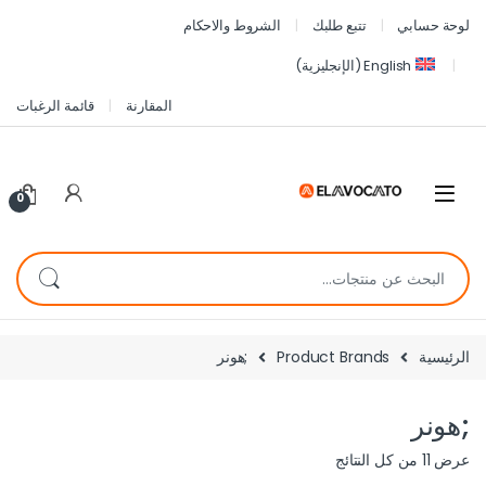
لوحة حسابي
تتبع طلبك
الشروط والاحكام
English
(
الإنجليزية
)
المقارنة
قائمة الرغبات
0
الرئيسية
Product Brands
;هونر
;هونر
عرض ⁦11⁩ من كل النتائج