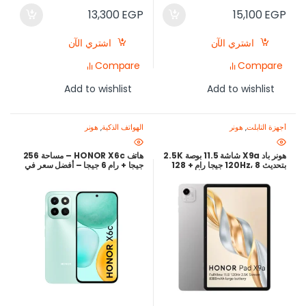
13,300
EGP
15,100
EGP
اشتري الآن
اشتري الآن
Compare
Compare
Add to wishlist
Add to wishlist
أجهزة التابلت
,
هونر
الهواتف الذكية
,
هونر
هونر باد X9a شاشة 11.5 بوصة 2.5K
هاتف HONOR X6c – مساحة 256
بتحديث 120Hz، 8 جيجا رام + 128
جيجا + رام 6 جيجا – أفضل سعر في
جيجا، بطارية 8300 مللي أمبير شحن
مصر 2025
35 واط – أفضل سعر في مصر