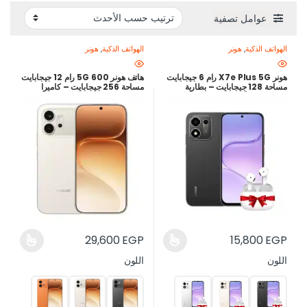
عوامل تصفية
الهواتف الذكية
,
هونر
الهواتف الذكية
,
هونر
هونر X7e Plus 5G رام 6 جيجابايت
هاتف هونر 600 5G رام 12 جيجابايت
مساحة 128 جيجابايت – بطارية
مساحة 256 جيجابايت – كاميرا
8100 مللي أمبير – شحن سريع 45
200MP – بطارية 7000mAh
واط – ضمان محلي 12 شهر – أفضل
سعر في مصر
29,600
EGP
15,800
EGP
اللون
اللون