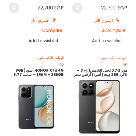
22,700
EGP
22,700
EGP
اشتري الآن
اشتري الآن
Compare
Compare
Add to wishlist
Add to wishlist
الهواتف الذكية
,
هونر
الهواتف الذكية
,
هونر
هونر X7d الجيل الخامس(رام 8 –
HONOR X7d 4G أسود (8GB
ذاكرة 256 جيجا) أسود | أرخص سعر
RAM + 256GB) — شاشة 6.77
في مصر |
بوصة 120Hz، كاميرا 108MP،
بطارية 6500mAh، شحن سريع
35W | أرخص سعر في مصر