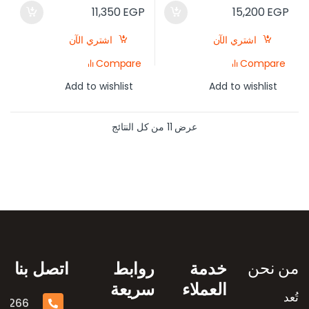
11,350
EGP
15,200
EGP
اشتري الآن
اشتري الآن
Compare
Compare
Add to wishlist
Add to wishlist
عرض ⁦11⁩ من كل النتائج
رض العلامات التجارية
من نحن
خدمة
روابط
اتصل بنا
العملاء
سريعة
تُعد
16266