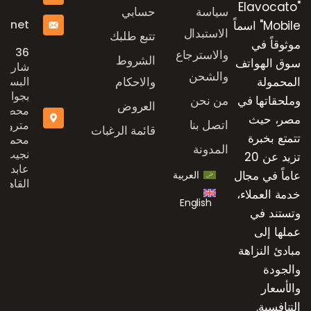
"Elavocato
سياسة
حسابي
e.net
Mobile" اسماً
الاستبدال
تتبع طلبك
موثوقاً في
36
والاسترجاع
الشروط
سوق الهواتف
شارع
والشحن
المحمولة
والاحكام
البستان
بجوار
وملحقاتها في
من نحن
العروض
محطة
مصر، حيث
اتصل بنا
مترو
قائمة الرغبات
تتمتع بخبرة
محمد
المدونة
نجيب،
تزيد عن 20
عابدين،
عاماً في مجال
العربية
القاهرة
خدمة العملاء،
English
وتستند في
عملها إلى
مبادئ النزاهة
والجودة
والأسعار
التنافسية.