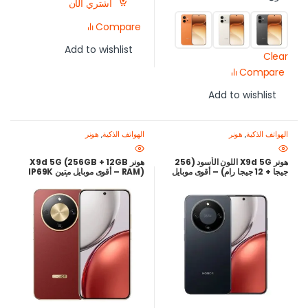
اشتري الآن
Compare
Add to wishlist
Clear
Compare
Add to wishlist
الهواتف الذكية
,
هونر
الهواتف الذكية
,
هونر
هونر X9d 5G اللون الأسود (256
هونر X9d 5G (256GB + 12GB
جيجا + 12 جيجا رام) – أقوى موبايل
RAM) – أقوى موبايل متين IP69K
متين IP69K وبطارية 8300mAh
وبطارية 8300mAh بأفضل سعر
بأفضل سعر في مصر
في مصر