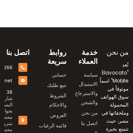
رض العلامات التجارية
من نحن
خدمة
روابط
اتصل بنا
العملاء
سريعة
تُعد
16266
"Elavocato
سياسة
حسابي
e.net
Mobile" اسماً
الاستبدال
تتبع طلبك
موثوقاً في
36
والاسترجاع
الشروط
سوق الهواتف
شارع
والشحن
المحمولة
والاحكام
البستان
بجوار
وملحقاتها في
من نحن
العروض
محطة
مصر، حيث
اتصل بنا
مترو
قائمة الرغبات
تتمتع بخبرة
محمد