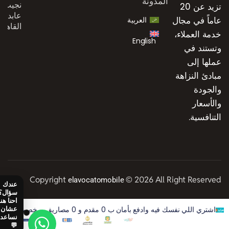
المدونة
نجيب،
تزيد عن 20
عابدين،
عاماً في مجال
العربية
القاهرة
خدمة العملاء،
English
وتستند في
عملها إلى
مبادئ النزاهة
والجودة
والأسعار
التنافسية.
Copyright
© 2026 All Right Reserved
elavocatomobile
اشتري اللي نفسك فيه وادفع بأمان ب 0 مقدم و 0 مصاريف و خصم 50% على الفوايد