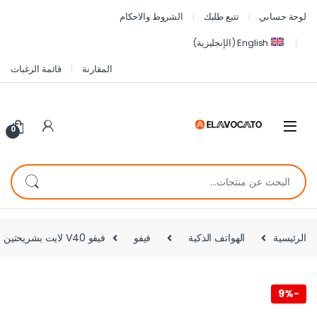
لوحة حسابي
تتبع طلبك
الشروط والاحكام
English
(
الإنجليزية
)
المقارنة
قائمة الرغبات
0
الرئيسية
الهواتف الذكية
فيفو
فيفو V40 لايت بشريحتين اتصال، 256 جيجابايت، 8 جيجا رام، شبكة الجيل الرابع – اخضر
9%
-