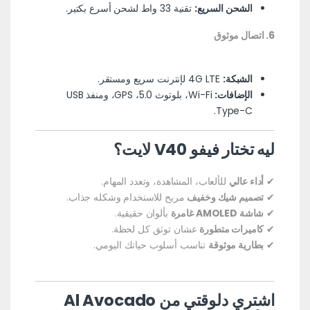
الشحن السريع:
تقنية 33 واط لشحن أسرع بكتير.
6. اتصال موثوق
الشبكة:
4G LTE لإنترنت سريع ومستقر.
الإضافات:
Wi-Fi، بلوتوث 5.0، GPS، ومنفذ USB
Type-C.
ليه تختار فيفو V40 لايت؟
✔
أداء عالي
للألعاب، المشاهدة، وتعدد المهام.
✔
تصميم شيك وخفيف
مريح للاستخدام وشكله جذاب.
✔
شاشة AMOLED غامرة
بألوان حقيقية.
✔
كاميرات متطورة
عشان توثق كل لحظة.
✔
بطارية موثوقة
تناسب أسلوب حياتك اليومي.
اشتري دلوقتي من Al Avocado