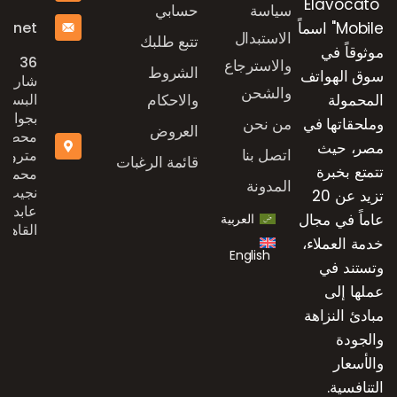
"Elavocato
سياسة
حسابي
e.net
Mobile" اسماً
الاستبدال
تتبع طلبك
موثوقاً في
36
والاسترجاع
الشروط
سوق الهواتف
شارع
والشحن
المحمولة
والاحكام
البستان
بجوار
وملحقاتها في
من نحن
العروض
محطة
مصر، حيث
اتصل بنا
مترو
قائمة الرغبات
تتمتع بخبرة
محمد
المدونة
نجيب،
تزيد عن 20
عابدين،
عاماً في مجال
العربية
القاهرة
خدمة العملاء،
English
وتستند في
عملها إلى
مبادئ النزاهة
والجودة
والأسعار
التنافسية.