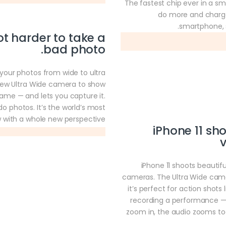
The fastest chip ever in a sm
do more and charge 
smartphone, 
lot harder to take a
bad photo.
your photos from wide to ultra
 new Ultra Wide camera to show
ame — and lets you capture it.
do photos. It’s the world’s most
with a whole new perspective.
iPhone 11 sh
v
iPhone 11 shoots beautifu
cameras. The Ultra Wide cam
it’s perfect for action shots 
recording a performance — s
zoom in, the audio zooms too