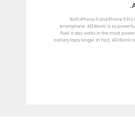
A
Both iPhone 11 and iPhone 11 Pro
smartphone. A13 Bionic is so powerful
fluid. It also works in the most power
battery lasts longer. In fact, A13 Bionic