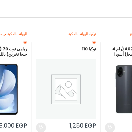
ج
نوكيا
,
الهواتف الذكية
الهواتف الذكية
,
ريلم
سامسونج جلاكسي A07 (رام 4
نوكيا 110
 + مساحة 64 جيجا) أسود |
جيجا تخزين) بالل
سعر في مصر
8,000
EGP
1,250
EGP