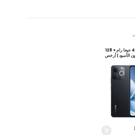
ي
ريلمي نوت 70 (4 جيجا رام + 128
ون الأسود | أرخص