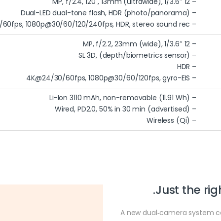
– 12 MP, f/2.4, 120˚, 13mm (ultrawide), 1/3.6″
– Dual-LED dual-tone flash, HDR (photo/panorama)
– 4K@24/30/60fps, 1080p@30/60/120/240fps, HDR, stereo sound rec.
– 12 MP, f/2.2, 23mm (wide), 1/3.6″
– SL 3D, (depth/biometrics sensor)
– HDR
– 4K@24/30/60fps, 1080p@30/60/120fps, gyro-EIS
– Li-Ion 3110 mAh, non-removable (11.91 Wh)
– Wired, PD2.0, 50% in 30 min (advertised)
– Wireless (Qi)
Just the ri
A new dual‑camera system ca