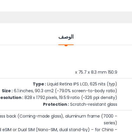
الوصف
150.9 x 75.7 x 8.3 mm
Type :
Liquid Retina IPS LCD, 625 nits (typ)
Size :
6.1 inches, 90.3 cm2 (~79.0% screen-to-body ratio)
esolution :
828 x 1792 pixels, 19.5:9 ratio (~326 ppi density)
Protection :
Scratch-resistant glass
 glass back (Corning-made glass), aluminum frame (7000
series)
– Nano-SIM and eSIM or Dual SIM (Nano-SIM, dual stand-by) – for China