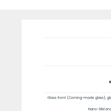
R
– Glass front (Corning-made glass),