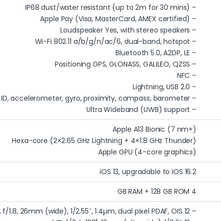
– IP68 dust/water resistant (up to 2m for 30 mins)
– Apple Pay (Visa, MasterCard, AMEX certified)
– Loudspeaker Yes, with stereo speakers
– Wi-Fi 802.11 a/b/g/n/ac/6, dual-band, hotspot
– Bluetooth 5.0, A2DP, LE
– Positioning GPS, GLONASS, GALILEO, QZSS
– NFC
– Lightning, USB 2.0
– Face ID, accelerometer, gyro, proximity, compass, barometer
– Ultra Wideband (UWB) support
Apple A13 Bionic (7 nm+)
Hexa-core (2×2.65 GHz Lightning + 4×1.8 GHz Thunder)
Apple GPU (4-core graphics)
iOS 13, upgradable to iOS 16.2
4 GB RAM + 128 GB ROM
– 12 MP, f/1.8, 26mm (wide), 1/2.55″, 1.4µm, dual pixel PDAF, OIS