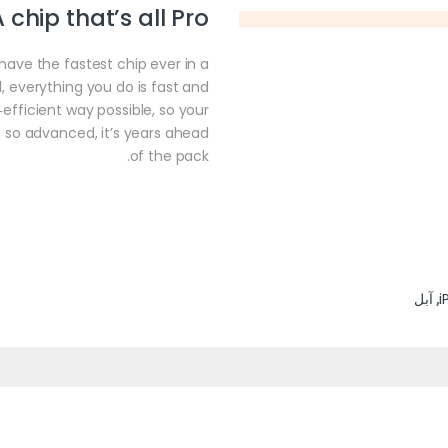
 chip that’s all Pro.
 have the fastest chip ever in a
, everything you do is fast and
‑efficient way possible, so your
 is so advanced, it’s years ahead
of the pack.
i
,
آبل