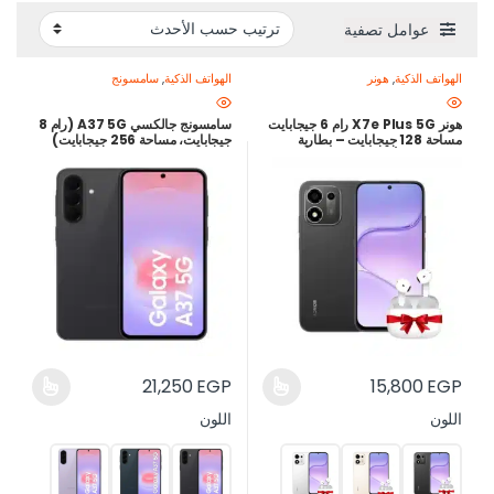
عوامل تصفية
الهواتف الذكية
,
هونر
الهواتف الذكية
,
سامسونج
هونر X7e Plus 5G رام 6 جيجابايت
سامسونج جالكسي A37 5G (رام 8
مساحة 128 جيجابايت – بطارية
جيجابايت، مساحة 256 جيجابايت)
8100 مللي أمبير – شحن سريع 45
شاشة Super AMOLED 120Hz
واط – ضمان محلي 12 شهر – أفضل
وكاميرا 50MP OIS – ضمان محلي
سعر في مصر
12 شهر – أفضل سعر في مصر
21,250
EGP
15,800
EGP
اللون
اللون