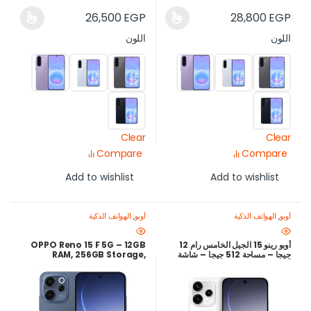
26,500
EGP
28,800
EGP
اللون
اللون
Clear
Clear
Compare
Compare
Add to wishlist
Add to wishlist
أوبو
,
الهواتف الذكية
أوبو
,
الهواتف الذكية
أوبو رينو 15 الجيل الخامس رام 12
OPPO Reno 15 F 5G – 12GB
جيجا – مساحة 512 جيجا – شاشة
RAM, 256GB Storage,
أموليد 120 هرتز – بطارية 6500
AMOLED 120Hz, 7000mAh
مللي أمبير
Battery