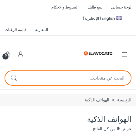
لوحة حسابي
تتبع طلبك
الشروط والاحكام
English
(
الإنجليزية
)
المقارنة
قائمة الرغبات
0
الرئيسية
الهواتف الذكية
الهواتف الذكية
عرض ⁦15⁩ من كل النتائج