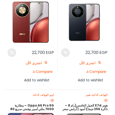
بأفضل سعر في مصر
في مصر
22,700
EGP
22,700
EGP
اشتري الآن
اشتري الآن
Compare
Compare
Add to wishlist
Add to wishlist
الهواتف الذكية
,
هونر
أوبو
,
الهواتف الذكية
هونر X7d الجيل الخامس(رام 8 –
Oppo A6 Pro 5G – ببطارية
ذاكرة 256 جيجا) أسود | أرخص سعر
7000 مللي أمبير وشحن سريع 80
في مصر |
وات – أفضل سعر في مصر