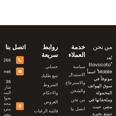
رض العلامات التجارية
من نحن
خدمة
روابط
اتصل بنا
العملاء
سريعة
تُعد
16266
"Elavocato
سياسة
حسابي
e.net
Mobile" اسماً
الاستبدال
تتبع طلبك
موثوقاً في
36
والاسترجاع
الشروط
سوق الهواتف
شارع
والشحن
المحمولة
والاحكام
البستان
بجوار
وملحقاتها في
من نحن
العروض
محطة
مصر، حيث
اتصل بنا
مترو
قائمة الرغبات
تتمتع بخبرة
محمد