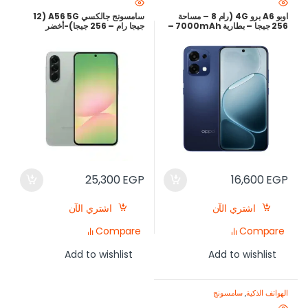
اوبو A6 برو 4G (رام 8 – مساحة
سامسونج جالكسي A56 5G (12
256 جيجا – بطارية 7000mAh –
جيجا رام – 256 جيجا)-أخضر
شحن 80 وات – لون ازرق)-ارخص
سعر في مصر
25,300
EGP
16,600
EGP
اشتري الآن
اشتري الآن
Compare
Compare
Add to wishlist
Add to wishlist
الهواتف الذكية
,
سامسونج