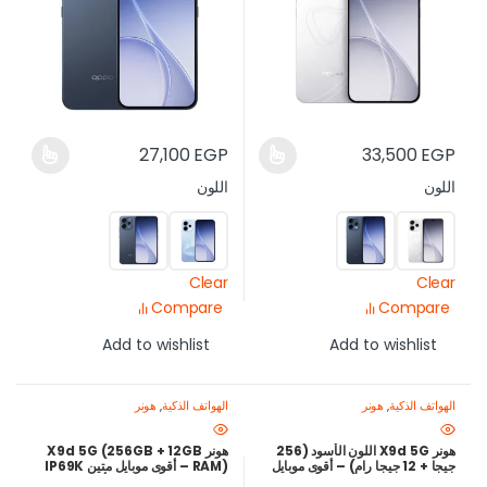
27,100
EGP
33,500
EGP
اللون
اللون
Clear
Clear
Compare
Compare
Add to wishlist
Add to wishlist
الهواتف الذكية
,
هونر
الهواتف الذكية
,
هونر
هونر X9d 5G اللون الأسود (256
هونر X9d 5G (256GB + 12GB
جيجا + 12 جيجا رام) – أقوى موبايل
RAM) – أقوى موبايل متين IP69K
متين IP69K وبطارية 8300mAh
وبطارية 8300mAh بأفضل سعر