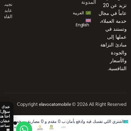
المدونة
نجيب،
تزيد عن 20
عابدين،
عاماً في مجال
العربية
القاهرة
خدمة العملاء،
English
وتستند في
عملها إلى
مبادئ النزاهة
والجودة
والأسعار
التنافسية.
Copyright
© 2026 All Right Reserved
elavocatomobile
اشتري اللي نفسك فيه وادفع بأمان ب 0 مقدم و 0 مصاريف و خصم 50% على الفوايد