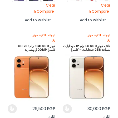
Clear
Clear
Compare
Compare
Add to wishlist
Add to wishlist
الهواتف الذكية
,
هونر
الهواتف الذكية
,
هونر
هاتف هونر 600 5G رام 12 جيجابايت
هونر 600 8GB رام256 GB –
مساحة 256 جيجابايت – كاميرا
كاميرا 200MP وبطارية
200MP – بطارية 7000mAh
7000mAh | أفضل سعر في مصر
26,500
EGP
30,000
EGP
اللون
اللون