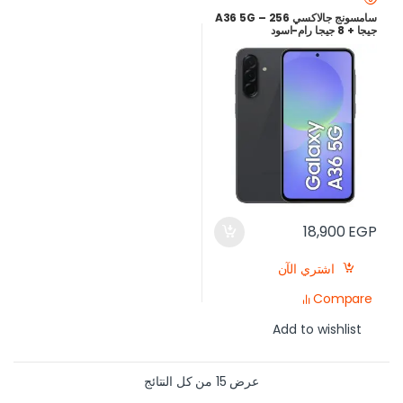
سامسونج جالاكسي A36 5G – 256
جيجا + 8 جيجا رام-اسود
18,900
EGP
اشتري الآن
Compare
Add to wishlist
عرض ⁦15⁩ من كل النتائج